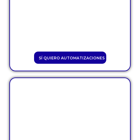
Consiga, mantenga y venda
más y mejore el servicio a más
clientes con mayor facilidad.
SÍ QUIERO AUTOMATIZACIONES
Campo de
entrenamiento
docenas
clientes
potenciales
,
clientes